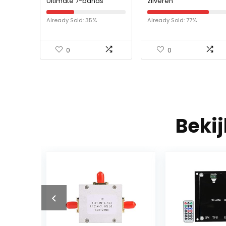
Ultimate 7-bands
zilveren
grafische equalizer
condensatormicrofoon
kit zwart 48 V
Already Sold: 35%
Already Sold: 77%
fantoomvoeding NW-
35 Boom schaararm
standaard met…
0
0
Beki