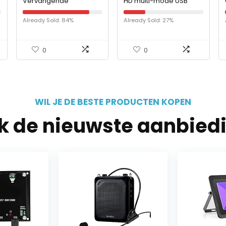
Vervangende
HD multi-mode USB
crossfader voor DX500
condensatormicrofoon
(C44-USB)
Already Sold: 84%
Already Sold: 27%
0
0
WIL JE DE BESTE PRODUCTEN KOPEN
jk de nieuwste aanbied