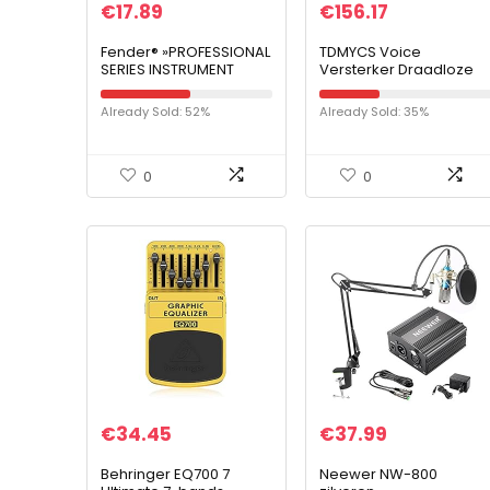
€
17.89
€
156.17
Fender® »PROFESSIONAL
TDMYCS Voice
SERIES INSTRUMENT
Versterker Draadloze
CABLE – TWEED«
Voice Versterker met
Gitaarkabel – Rechte
Twee Microfoon
Already Sold: 52%
Already Sold: 35%
Jack Plug – 3m – Kleur:
Oplaadbare
Red Tweed
Draagbare Draadloze
Voice PA Speaker…
0
0
€
34.45
€
37.99
Behringer EQ700 7
Neewer NW-800