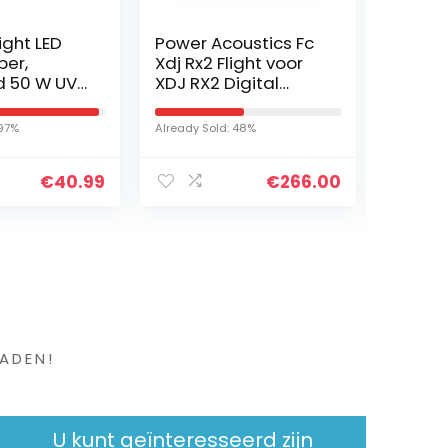
ight LED
Power Acoustics Fc
Car Sp
per,
Xdj Rx2 Flight voor
Cover
d 50 W UV-
XDJ RX2 Digital
Protect
per,
Controller
Speak
t IP66 UV-
Besch
 97%
Already Sold: 48%
Already S
traviolet
Mesh C
ct met…
Carbo
€
40.99
€
266.00
Univer
en ?
ADEN!
U kunt geïnteresseerd zijn