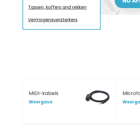
NU AF
Tassen, koffers and rekken
Vermogensversterkers
MIDI-kabels
Microf
Weergave
Weerg