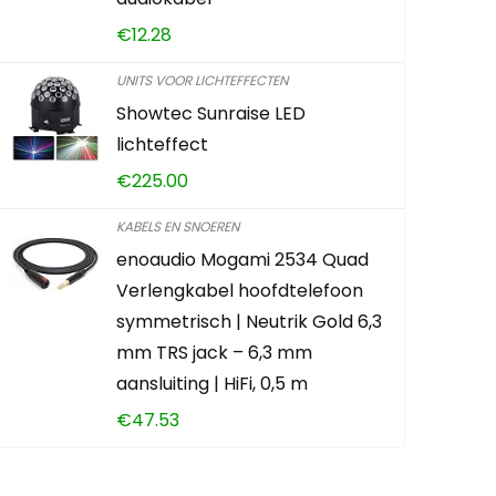
€
12.28
0
2
UNITS VOOR LICHTEFFECTEN
Showtec Sunraise LED
ADD TO 
lichteffect
€
225.00
KABELS EN SNOEREN
enoaudio Mogami 2534 Quad
Verlengkabel hoofdtelefoon
symmetrisch | Neutrik Gold 6,3
mm TRS jack – 6,3 mm
aansluiting | HiFi, 0,5 m
€
47.53