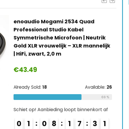
enoaudio Mogami 2534 Quad
Professional Studio Kabel
Symmetrische Microfoon | Neutrik
Gold XLR vrouwelijk – XLR mannelijk
| HiFi, zwart, 2,0 m
€
43.49
Already Sold:
18
Available:
26
69 %
Schiet op! Aanbieding loopt binnenkort af
0
1
0
8
1
7
2
9
3
0