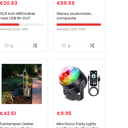
€
20.63
€
59.59
70,9 inch MIDI kabel
Stereo audiomixer,
naar USB IN-OUT
compacte
converter kabel
hoogwaardige
Professionele MIDI
legeringsmateriaal
Already Sold: 44%
Already Sold: 98%
interface met
Duurzame audiomixer
indicatielampje FTP
voor feest voor spraak
processing…
0
0
€
42.51
€
9.95
Tuinlampen Gieter
Mini Disco Party Lights