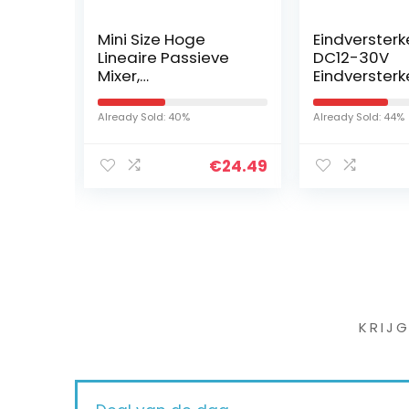
 USB
Mini Size Hoge
Eindversterke
crof
Lineaire Passieve
DC12-30V
Mixer,
Eindversterk
Gebalanceerde
TDA7498 HD 
Mixer Passieve Mixer
Digitale Au
Already Sold: 40%
Already Sold: 44%
Waterdicht Stevige
TV Video
Professionele
Accessoires
€
43.22
€
24.49
Gemaakt…
Iet
KRIJ