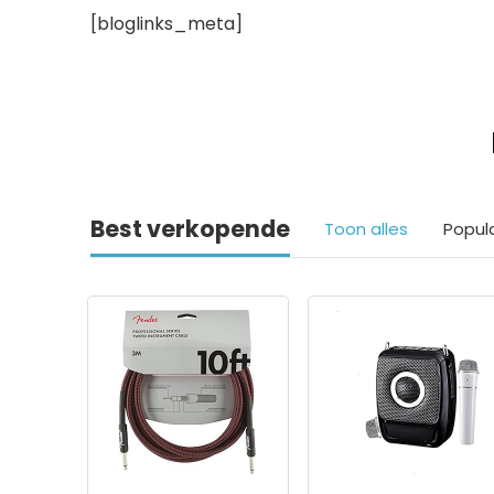
[bloglinks_meta]
Best verkopende
Toon alles
Popul