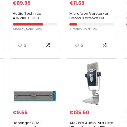
€
89.99
€
11.69
Audio Technica
Microfoon Versterker
ATR2100X-USB
Boord, Karaoke OK
Cardioïde Dynamische
Reverb Versterker
USB/XLR-microfoon
Single Channel Pre
Already Sold: 68%
Already Sold: 17%
Dubbele aansluiting
Versterker Tone Board
USB/XLR Bevat drie
DC6-15V voor…
kabels: USB-C naar
USB-C, USB-C naar
0
0
USB-A en XLRF naar
XLRM en standaardklem
(zwart)
€
9.55
€
135.50
Behringer CFM-1
AKG Pro Audio Lyra Ultra