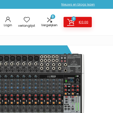
Nieuws en blogs lezen
0
0
€
0.00
Login
Vergelijken
verlanglijst