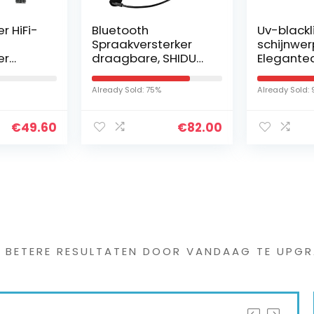
r HiFi-
Bluetooth
Uv-blackl
Spraakversterker
schijnwer
er
draagbare, SHIDU
Elegante
HiFi
Persoonlijke
schijnwer
dio Amp
Spraakversterker
waterdich
Already Sold: 75%
Already Sold:
18W met bekabelde
straler, ul
microfoon Headset
lichteffe
€
49.60
€
82.00
draagbare
oplaadbare PA-
systeem
stemversterker voor
leraren, reizigers,
vergaderingen
s interessants gevond
G BETERE RESULTATEN DOOR VANDAAG TE UPGR