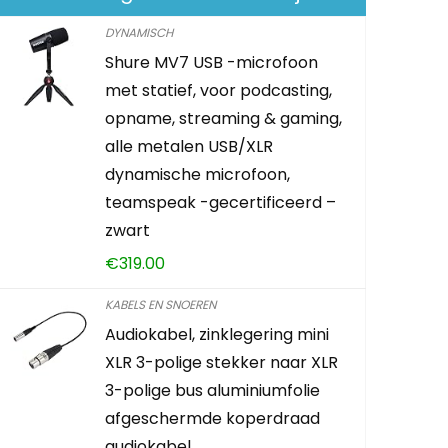
DYNAMISCH
Shure MV7 USB -microfoon
TONOR Dra
met statief, voor podcasting,
Dubbel Dr
opname, streaming & gaming,
Dynamisch
alle metalen USB/XLR
Oplaadbar
dynamische microfoon,
Karaoke Zin
teamspeak -gecertificeerd –
Speech, Kl
zwart
(TW630), G
€
319.00
€
79.99
KABELS EN SNOEREN
Audiokabel, zinklegering mini
Already Sold:
XLR 3-polige stekker naar XLR
3-polige bus aluminiumfolie
afgeschermde koperdraad
Schiet op! A
audiokabel