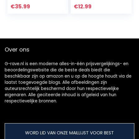
BMPCC audio
Extension Koorden
€
35.99
€
12.99
microfoon kabel
voor Microfoon
HQ – SC-AK-
Audio 50 CM (1
mXLR-XLR…
Mannelijk naar 2
Vrouwelijk)
Over ons
G-rave.nl is een moderne alles-in-één prijsvergelijkings- en
beoordelingswebsite die de beste deals biedt die
beschikbaar zijn op amazon en u op de hoogte houdt via de
laatst toegevoegde blogs. Alle afbeeldingen zijn
auteursrechtelijk beschermd door hun respectievelijke
eigenaren. Alle geciteerde inhoud is afgeleid van hun
respectievelijke bronnen.
WORD LID VAN ONZE MAILLIJST VOOR BEST