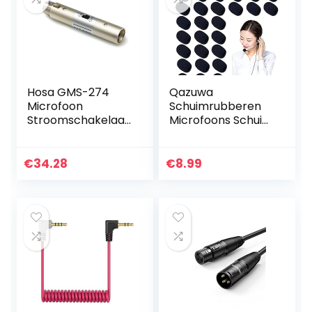
Hosa GMS-274
Qazuwa
Microfoon
Schuimrubberen
Stroomschakelaar,
Microfoons Schuim
XLR3F naar XLR3M
Microfoon Cover
30 Stuks Headset
Microfoon Voorruit
€
34.28
€
8.99
Headset
Microfoon…