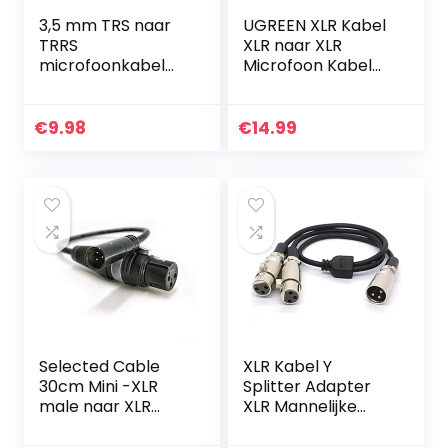
3,5 mm TRS naar
UGREEN XLR Kabel
TRRS
XLR naar XLR
microfoonkabel
Microfoon Kabel
SC7, 1/8 mannelijk
Compatibel met
naar mannelijk
Microfoon
opgerolde haakse
Luidspreker Mixer
€
9.98
€
14.99
microfoon snoer
Camerer
sluit iPhone,
Versterker enz.
smartphone,
(3M)
tablets met rode
SC7,
videomicrofoon,
videomicro go,
BOYA en meer
externe microfoon
Selected Cable
XLR Kabel Y
30cm Mini -XLR
Splitter Adapter
male naar XLR
XLR Mannelijke
female voor
naar Dual XLR
Blackmagic 6K 4K
Vrouwelijke Y