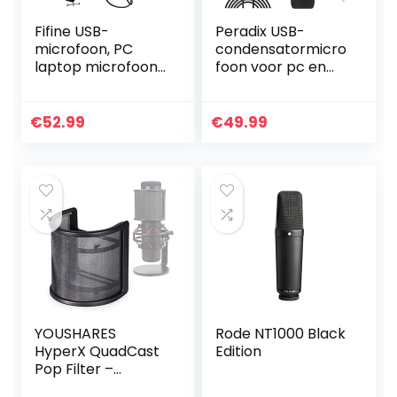
Fifine USB-
Peradix USB-
microfoon, PC
condensatormicro
laptop microfoon,
foon voor pc en
condensator
laptop,
microfoons en
studioopnamekit
standaard, studio
met
€
52.99
€
49.99
kwaliteit opname
microfoonstandaa
microfoon USB.
rd,
zwart (zwart set)
schokdemperhoud
er, voorruit…
YOUSHARES
Rode NT1000 Black
HyperX QuadCast
Edition
Pop Filter –
Microfoon