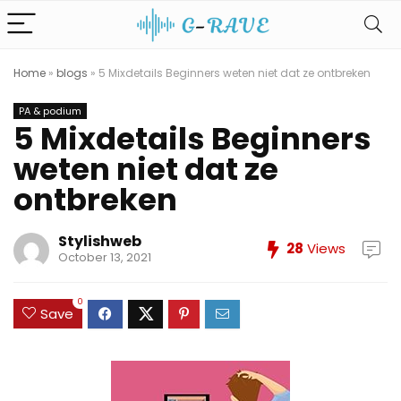
Home
»
blogs
»
5 Mixdetails Beginners weten niet dat ze ontbreken
PA & podium
5 Mixdetails Beginners
weten niet dat ze
ontbreken
Stylishweb
28
Views
October 13, 2021
0
Save