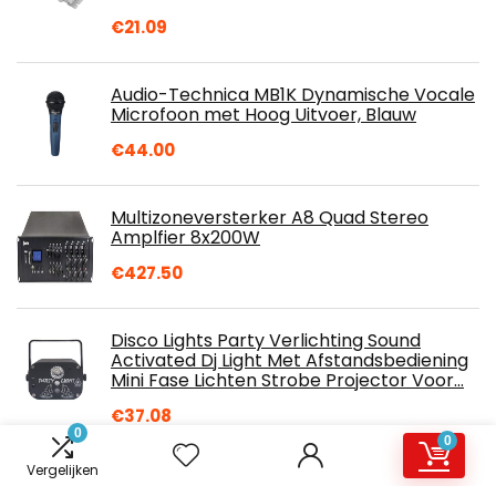
€
21.09
Audio-Technica MB1K Dynamische Vocale
Microfoon met Hoog Uitvoer, Blauw
€
44.00
Multizoneversterker A8 Quad Stereo
Amplfier 8x200W
€
427.50
Disco Lights Party Verlichting Sound
Activated Dj Light Met Afstandsbediening
Mini Fase Lichten Strobe Projector Voor…
€
37.08
0
0
Vergelijken
Skytec SPL 1000 2.0 kanalen huis bedraad