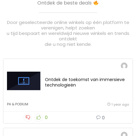
Ontdek de beste deals
Door geselecteerde online winkels op één platform te
verenigen, helpt zoeken
u tijd bespaart en wereldwijd nieuwe winkels en trends
ontdekt
die u nog niet kende.
Ontdek de toekomst van immersieve
technologieën
PA & PODIUM
1 year ago
0
0