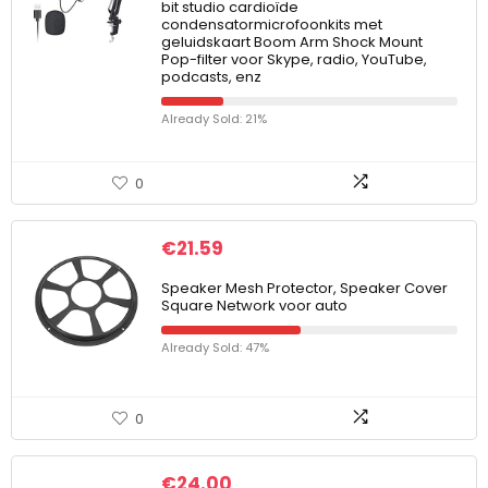
bit studio cardioïde
condensatormicrofoonkits met
geluidskaart Boom Arm Shock Mount
Pop-filter voor Skype, radio, YouTube,
podcasts, enz
Already Sold: 21%
0
€
21.59
Speaker Mesh Protector, Speaker Cover
Square Network voor auto
Already Sold: 47%
0
€
24.00