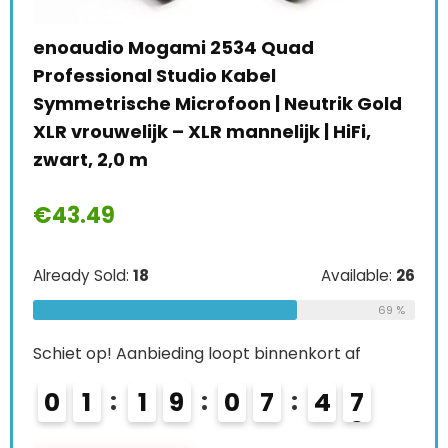
2534 Quad
 Kabel
foon | Neutrik Gold
mannelijk | HiFi,
TONOR Draadloze Microfoo
Dubbel Draadloos Metale
Microfoonsysteem met O
Ontvanger, voor Karaoke 
Available:
26
Bruiloft, DJ, Feest, Speech,
69 %
Gebruik, 60m (TW630), Gri
oopt binnenkort af
€
79.99
0
7
4
6
Already Sold:
21