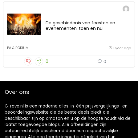
De geschiedenis van feesten en
evenementen: toen en nu
PA & PODIUM
1 year ago
0
0
Over ons
G-rave.nl is een moderne alles-in-één prijsvergelijkings- en
beoordelingswebsite die de beste deals biedt die
beschikbaar zijn op amazon en u op de hoogte houdt via de
laatst toegevoegde blogs. Alle afbeeldingen zijn
auteursrechtelijk beschermd door hun respectievelijke
eigenaren. Alle geciteerde inhoud is afgeleid van hun