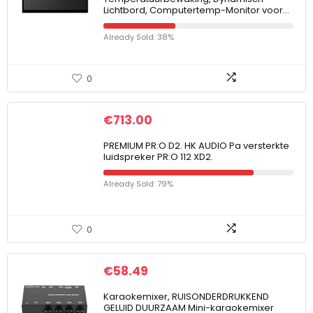
Lichtbord, Computertemp-Monitor voor…
Already Sold: 38%
0
€
713.00
PREMIUM PR:O D2. HK AUDIO Pa versterkte
luidspreker PR:O 112 XD2.
Already Sold: 79%
0
€
58.49
Karaokemixer, RUISONDERDRUKKEND
GELUID DUURZAAM Mini-karaokemixer