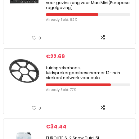
voor gezinszang voor Mac Mini(Europese
regelgeving)
Already Sold: 62%
0
€
22.69
Luidsprekerhoes,
luidsprekergaasbeschermer 12-inch
vierkant netwerk voor auto
Already Sold: 77%
0
€
34.44
EUROLITE S-2 Snow Fluid, 5l