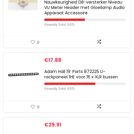
Nauwkeurigheid DB-versterker Niveau
VU Meter Header met Gloeilamp Audio
Apparaat Accessoire
Already Sold: 50%
0
€
17.88
Adam Hall 19′ Parts 872225 U-
rackpaneel 1HE voor 16 x XLR bussen
Already Sold: 63%
0
€
29.91