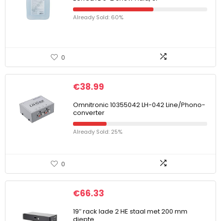
Already Sold: 60%
0
€
38.99
Omnitronic 10355042 LH-042 Line/Phono-
converter
Already Sold: 25%
0
€
66.33
19″ rack lade 2 HE staal met 200 mm
diepte