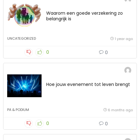
Waarom een goede verzekering zo
belangrijk is
UNCATEGORIZED
1 year ago
0
0
Hoe jouw evenement tot leven brengt
PA & PODIUM
6 months ago
0
0