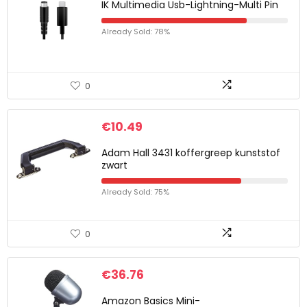
IK Multimedia Usb-Lightning-Multi Pin
Already Sold: 78%
0
€
10.49
Adam Hall 3431 koffergreep kunststof
zwart
Already Sold: 75%
0
€
36.76
Amazon Basics Mini-