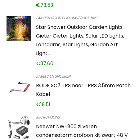
€
73.53
LAMPEN VOOR PODIUMVERLICHTING
Star Shower Outdoor Garden Lights
Gieter Gieter Lights, Solar LED Lights,
Lantaarns, Star Lights, Garden Art
Light…
€
37.60
KABELS EN SNOEREN
RØDE SC7 TRS naar TRRS 3.5mm Patch
Kabel
€
19.51
MICROFOONS
Neewer NW-800 zilveren
condensatormicrofoon kit zwart 48 V