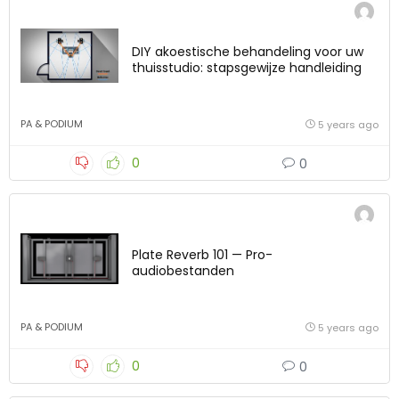
DIY akoestische behandeling voor uw
thuisstudio: stapsgewijze handleiding
PA & PODIUM
5 years ago
0
0
Plate Reverb 101 — Pro-
audiobestanden
PA & PODIUM
5 years ago
0
0