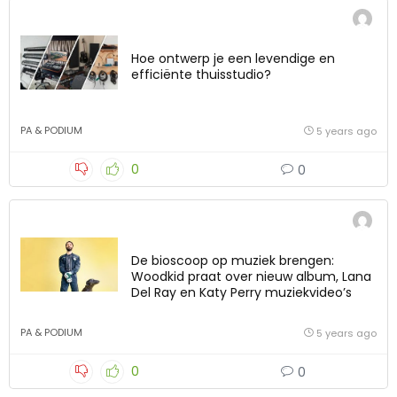
Hoe ontwerp je een levendige en
efficiënte thuisstudio?
PA & PODIUM
5 years ago
0
0
De bioscoop op muziek brengen:
Woodkid praat over nieuw album, Lana
Del Ray en Katy Perry muziekvideo’s
PA & PODIUM
5 years ago
0
0