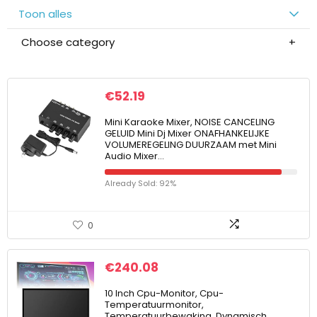
Toon alles
Choose category
€
52.19
Mini Karaoke Mixer, NOISE CANCELING
GELUID Mini Dj Mixer ONAFHANKELIJKE
VOLUMEREGELING DUURZAAM met Mini
Audio Mixer…
Already Sold: 92%
0
€
240.08
10 Inch Cpu-Monitor, Cpu-
Temperatuurmonitor,
Temperatuurbewaking, Dynamisch