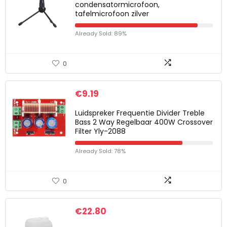
condensatormicrofoon,
tafelmicrofoon zilver
Already Sold: 89%
0
€
9.19
Luidspreker Frequentie Divider Treble
Bass 2 Way Regelbaar 400W Crossover
Filter Yly-2088
Already Sold: 78%
0
€
22.80