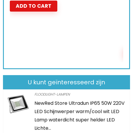
Schiet op! Aanbieding loopt bin
0
2
1
9
0
7
ADD TO CART
U kunt geïnteresseerd zijn
FLOODLIGHT-LAMPEN
NewRed Store Ultradun IP65 50W 220V
LED Schijnwerper warm/cool wit LED
Lamp waterdicht super helder LED
Lichte…