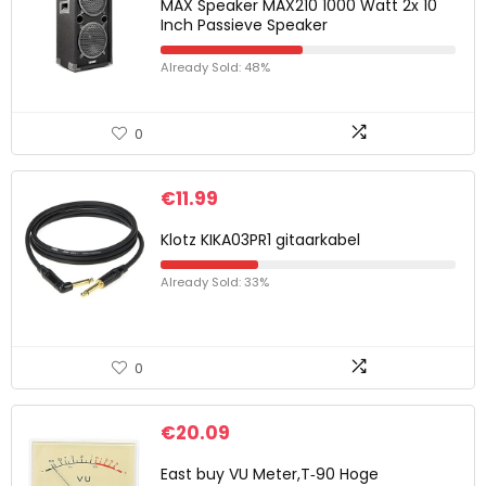
MAX Speaker MAX210 1000 Watt 2x 10
Inch Passieve Speaker
Already Sold: 48%
0
€
11.99
Klotz KIKA03PR1 gitaarkabel
Already Sold: 33%
0
€
20.09
East buy VU Meter,T‑90 Hoge