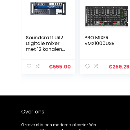
Soundcraft Ui12
PRO MIXER
Digitale mixer
VMX1000USB
met 12 kanalen
en
afstandsbedien
ing, zwart
€
555.00
€
259.29
kanaal 16 16
kanalen
Over ons
G-rave.nl is een moderne alles-in-één