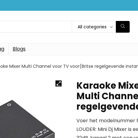
All categories
ag
Blogs
aoke Mixer Multi Channel voor TV voor(Britse regelgevende instan
Karaoke Mixe
Multi Channel
regelgevende
Voer het modelnummer hi
LOUDER: Mini Dj Mixer is 
32dB, kanaal 2 met een v