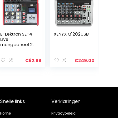
E-Lektron SE-4
XENYX Q1202USB
Live
mengpaneel 2-
kanaals mixer +
stereo
USB/Bluetooth/g
€
62.99
€
249.00
eluidskaart, incl.
48V
fantoomvoedin
g
Snelle links
Verklaringen
Home
Privacybeleid