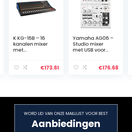
K KG-16B – 16
Yamaha AG06 –
kanalen mixer
Studio mixer
met
met USB voor
ingebouwde
het streamen en
effecten, 2 Aux,
opnemen van
7 Band Master
audio, in het wit
€
173.61
€
176.68
Eq, Bluetooth en
mp3-speler
WORD LID VAN ONZE MAILLIJST VOOR BEST
Aanbiedingen