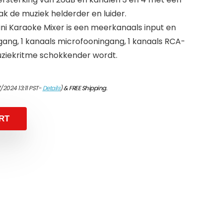
k de muziek helderder en luider.
i Karaoke Mixer is een meerkanaals input en
ang, 1 kanaals microfooningang, 1 kanaals RCA-
uziekritme schokkender wordt.
/2024 13:11 PST-
Details
)
&
FREE Shipping
.
RT