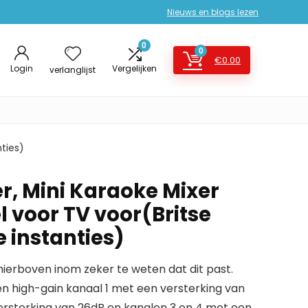
Nieuws en blogs lezen
0
0
€
0.00
Login
Vergelijken
verlanglijst
ties)
r, Mini Karaoke Mixer
 voor TV voor(Britse
 instanties)
erboven inom zeker te weten dat dit past.
een high-gain kanaal 1 met een versterking van
ersterking van 26dB en kanalen 3 en 4 met een