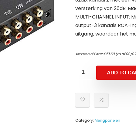
versterking van 26dB. Maa
MULTI-CHANNEL INPUT: Min
output-3 kanaals RCA-ing
uitgang, waardoor het m
Amazon.nl Price:
€
51.69
(as of 08/07
ADD TO CA
Category:
Mengpanelen