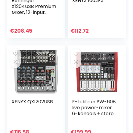
Behringer
XENYX 1002FX
X1204USB Premium
Mixer, 12-input
2/2-bus met
XENYX microfoon-
voorversterkers
€
208.45
€
112.72
en compressors,
British EQ, 24-bit
Multi-FX processor
en USB-/audio-
interface
XENYX QX1202USB
E-Lektron PW-608
live power-mixer
6-kanaals + stereo
MP3 mengpaneel
met 2x 250W
eindversterker
€
116.58
€
199.99