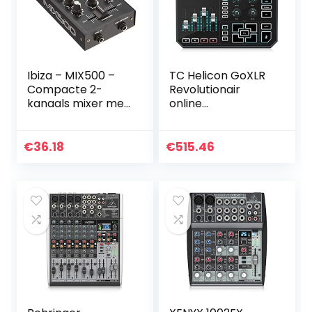
Ibiza – MIX500 –
TC Helicon GoXLR
Compacte 2-
Revolutionair
kanaals mixer met
online
lijn- en
omroepplatform
microfooningange
met 4-kanaals
n en
mixer,
€
36.18
€
515.46
hoofdtelefoon-,
gemotoriseerde
opname- en RCA-
faders,
uitgangen – Zwart
soundboard en
vocale effecten