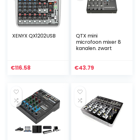
XENYX QX1202USB
QTX mini
microfoon mixer 8
kanalen. zwart
€
116.58
€
43.79