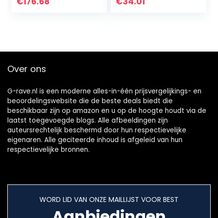
audio, in het wit
Card met
€
176.68
€
34.01
Effecten, Audio
Mixer voor…
Over ons
G-rave.nl is een moderne alles-in-één prijsvergelijkings- en
beoordelingswebsite die de beste deals biedt die
beschikbaar zijn op amazon en u op de hoogte houdt via de
laatst toegevoegde blogs. Alle afbeeldingen zijn
auteursrechtelijk beschermd door hun respectievelijke
eigenaren. Alle geciteerde inhoud is afgeleid van hun
respectievelijke bronnen.
WORD LID VAN ONZE MAILLIJST VOOR BEST
Aanbiedingen