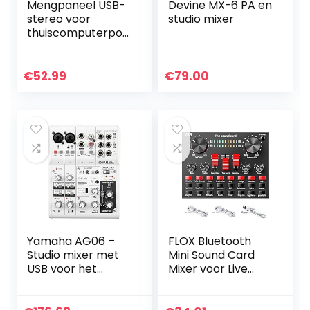
Mengpaneel USB-
Devine MX-6 PA en
stereo voor
studio mixer
thuiscomputerpod
ium (Transl)
€
52.99
€
79.00
Yamaha AG06 –
FLOX Bluetooth
Studio mixer met
Mini Sound Card
USB voor het
Mixer voor Live
streamen en
Streaming, Voice
opnemen van
Changer Sound