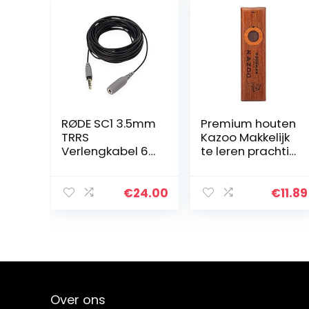
RØDE SC1 3.5mm
Premium houten
TRRS
Kazoo Makkelijk
Verlengkabel 6M
te leren prachtig
voor Smartlav+
instrument voor
(20′) TRRS
kinderen en
mensen Hum
€
24.00
€
11.89
Lied met
doos,ander
Over ons