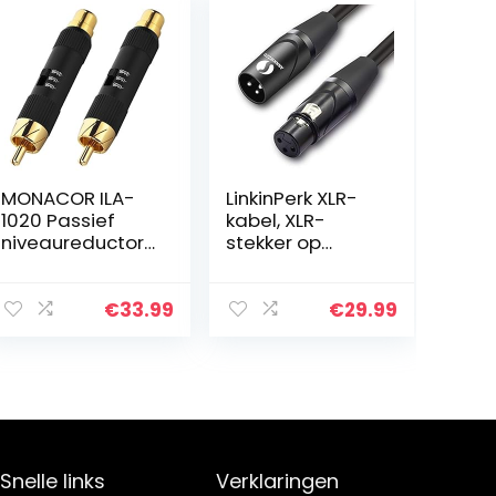
MONACOR ILA-
LinkinPerk XLR-
1020 Passief
kabel, XLR-
niveaureductor
stekker op
in paar,
koppeling,
verzwakker in
microfoonverlen
zwart met
gkabel voor
€
33.99
€
29.99
vergulde
microfoon,
contacten
versterker, mixer
of…
Snelle links
Verklaringen