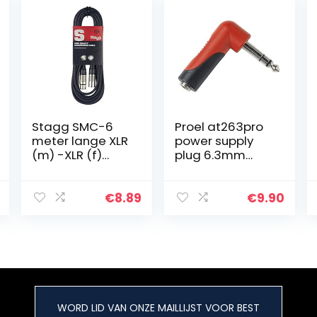
Stagg SMC-6
Proel at263pro
meter lange XLR
power supply
(m) -XLR (f)
plug 6.3mm
microfoon-
stereo male to
naar-
3.5mm stereo
mixerkabel,
haaks
€
8.89
€
9.90
zwart
WORD LID VAN ONZE MAILLIJST VOOR BEST