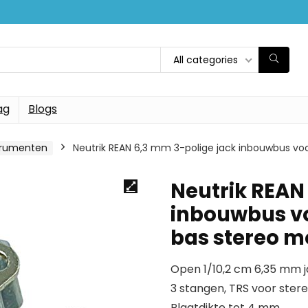
All categories
ag
Blogs
trumenten
Neutrik REAN 6,3 mm 3-polige jack inbouwbus vo
Neutrik REAN
inbouwbus vo
bas stereo m
Open 1/10,2 cm 6,35 mm 
3 stangen, TRS voor ster
Plaatdikte tot 4 mm