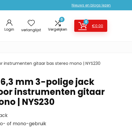
Nieuws en blogs lezen
0
0
€
0.00
Login
Vergelijken
verlanglijst
or instrumenten gitaar bas stereo mono | NYS230
 6,3 mm 3-polige jack
or instrumenten gitaar
ono | NYS230
jack
eo- of mono-gebruik