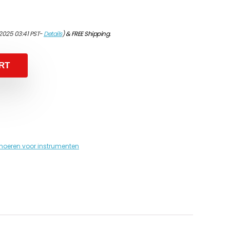
2025 03:41 PST-
Details
)
&
FREE Shipping
.
RT
noeren voor instrumenten