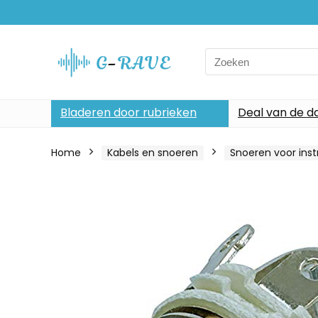
Search
for:
Bladeren door rubrieken
Deal van de d
Home
Kabels en snoeren
Snoeren voor ins