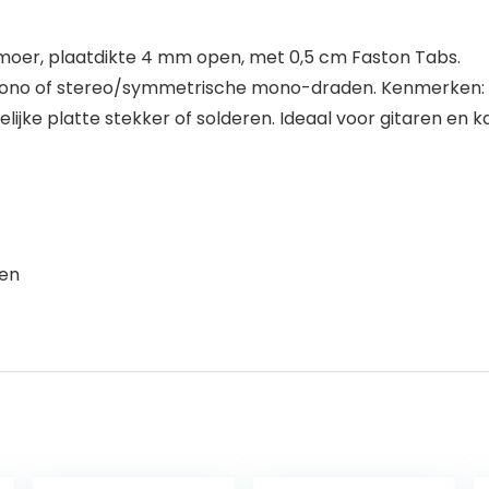
n moer, plaatdikte 4 mm open, met 0,5 cm Faston Tabs.
 mono of stereo/symmetrische mono-draden. Kenmerken: F
ijke platte stekker of solderen. Ideaal voor gitaren en k
ten