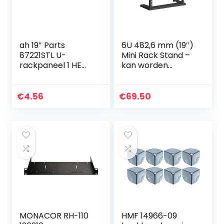
ah 19″ Parts
6U 482,6 mm (19″)
87221STL U-
Mini Rack Stand –
rackpaneel 1 HE
kan worden
staal
hellend indien
nodig – Zwart –
Voor
€
4.56
€
69.50
Computernetwerk
/Studio/Testappar
atuur
MONACOR RH-110
HMF 14966-09