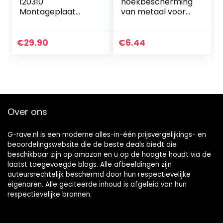
120310
hoekbescherming
Montageplaat
van metaal voor
48.26 cm (19 inch)
koffer | 8 stuks | 40
Zwart
x 40 x 40 mm |
zilver verzinkt
€
29.90
€
6.44
Over ons
G-rave.nl is een moderne alles-in-één prijsvergelijkings- en
beoordelingswebsite die de beste deals biedt die
beschikbaar zijn op amazon en u op de hoogte houdt via de
laatst toegevoegde blogs. Alle afbeeldingen zijn
auteursrechtelijk beschermd door hun respectievelijke
eigenaren. Alle geciteerde inhoud is afgeleid van hun
respectievelijke bronnen.