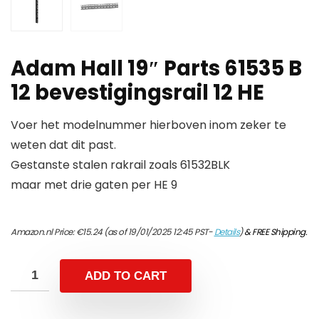
Adam Hall 19″ Parts 61535 B
12 bevestigingsrail 12 HE
Voer het modelnummer hierboven inom zeker te
weten dat dit past.
Gestanste stalen rakrail zoals 61532BLK
maar met drie gaten per HE 9
Amazon.nl Price:
€
15.24
(as of 19/01/2025 12:45 PST-
Details
)
&
FREE Shipping
.
ADD TO CART