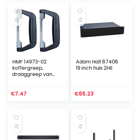
HMF 14973-02
Adam Hall 87408
koffergreep,
19 inch huis 2HE
draaggreep van
kunststof | 2 stuks |
14 x 7 cm | zwart
€
7.47
€
65.23