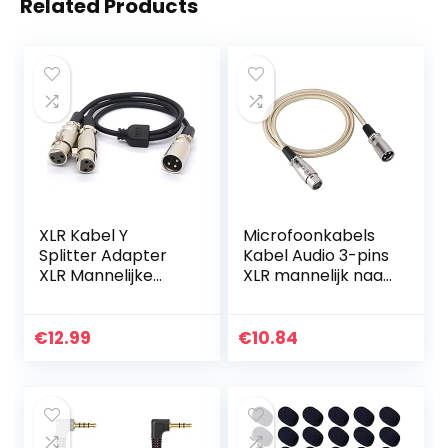
Related Products
XLR Kabel Y
Microfoonkabels
Splitter Adapter
Kabel Audio 3-pins
XLR Mannelijke
XLR mannelijk naar
naar Dual XLR
XLR vrouwelijk
Vrouwelijke Y
Microfoon
Extension Koorden
Microfoon Kabel
€
12.99
€
10.84
voor Microfoon
Audiokabel Draad
Audio 50 CM (1
voor studio-
Mannelijk naar 2
opname en live
Vrouwelijk)
geluid, Toepassen
op elektrische