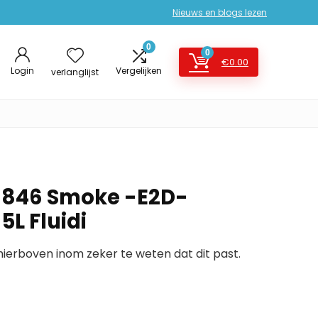
Nieuws en blogs lezen
0
0
€
0.00
Login
Vergelijken
verlanglijst
03846 Smoke -E2D-
5L Fluidi
erboven inom zeker te weten dat dit past.