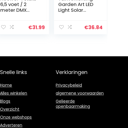
6,5 voet / 2
Garden Art LED
meter DMX
Light Solar
podiumlichtkab
Gieter Fairy
el draden met
Garden Light
3-polige
Solar Gieter
€
31.99
€
36.84
signaal XLR-
Verlichting Voor
stekker op bus
Kamer
aansluiting
Decoraties
voor…
Tuin…
Snelle links
Verklaringen
Home
Privacybeleid
Alles winkelen
algemene voorwaarden
Blogs
Gelieerde
openbaarmaking
Overzicht
Onze webshops
Adverteren