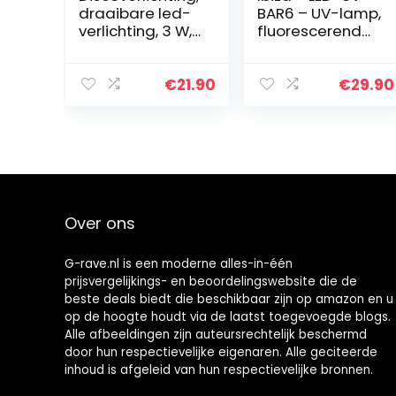
draaibare led-
BAR6 – UV-lamp,
verlichting, 3 W,
fluorescerend
magisch, voor
effect,
led, draaibaar,
blacklight effect
feestverlichting,
met 6 LED’s van
€
21.90
€
29.90
draagbaar,
elk 3W – Zwart –
afstandsbedien
Op statief
ing en 7 RGB-
kleuren, ideaal
voor verjaardag,
disco, feest, bar,
Kerstmis,
Over ons
bruiloften,
lichteffecten
G-rave.nl is een moderne alles-in-één
prijsvergelijkings- en beoordelingswebsite die de
beste deals biedt die beschikbaar zijn op amazon en u
op de hoogte houdt via de laatst toegevoegde blogs.
Alle afbeeldingen zijn auteursrechtelijk beschermd
door hun respectievelijke eigenaren. Alle geciteerde
inhoud is afgeleid van hun respectievelijke bronnen.