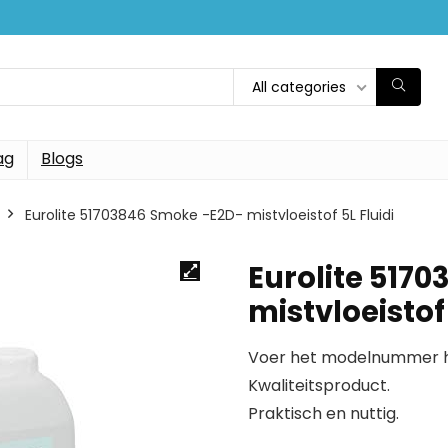
All categories
ag
Blogs
Eurolite 51703846 Smoke -E2D- mistvloeistof 5L Fluidi
Eurolite 517
mistvloeistof 
Voer het modelnummer hi
Kwaliteitsproduct.
Praktisch en nuttig.