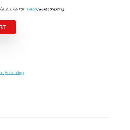
1/2025 07:19 PST-
Details
)
&
FREE Shipping
.
RT
ten
,
Verlichting