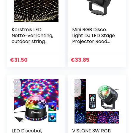
Kerstmis LED
Mini RGB Disco
Netto-verlichting,
Light DJ LED Stage
outdoor string
Projector Rood
mesh licht
Blauw Groen Lamp
waterdicht
USB Oplaadbaar
opknoping
USB oplaadbaar
€
31.50
€
33.85
decoratieve licht
gordijn fee lichten…
LED Discobal,
VISLONE 3W RGB