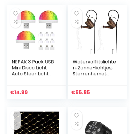
NEPAK 3 Pack USB
Watervalflitslichte
Mini Disco Licht
n, Zonne-lichtjes,
Auto Sfeer Licht
Sterrenhemel,
Feestverlichting
Koperen Lichtjes,
Geluid
Waterdicht, Gieter,
Geactiveerd,
Vuurvliegjes, Maan,
€
14.99
€
65.85
Halloween DJ
Planten…
Disco Podiumlicht…