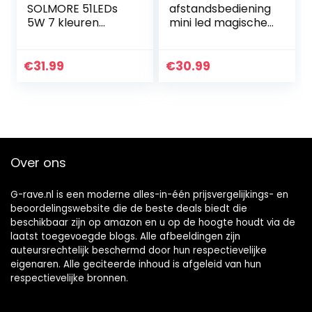
SOLMORE 51LEDs
afstandsbediening
5W 7 kleuren
mini led magische
discolamp
bal lamp podium
feestverlichting
lichteffect voor
RGB-lichteffect
disco kTV club bar
€
31.99
€
30.99
podiumverlichting
home party
feestverlichting…
Over ons
G-rave.nl is een moderne alles-in-één prijsvergelijkings- en
beoordelingswebsite die de beste deals biedt die
beschikbaar zijn op amazon en u op de hoogte houdt via de
laatst toegevoegde blogs. Alle afbeeldingen zijn
auteursrechtelijk beschermd door hun respectievelijke
eigenaren. Alle geciteerde inhoud is afgeleid van hun
respectievelijke bronnen.