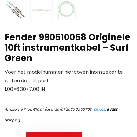
Fender 990510058 Originele
10ft instrumentkabel – Surf
Green
Voer het modelnummer hierboven inom zeker te
weten dat dit past.
1.00×6.30×7.00 IN
Amazon.nl Price:
€
10.07
(as of 20/01/2025 03:53 PST-
Details
)
&
FREE
Shipping
.