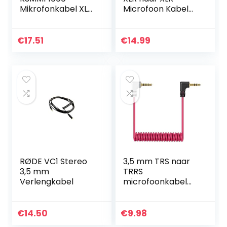
Mikrofonkabel XLR
Microfoon Kabel
female auf XLR
Compatibel met
male 10m
Microfoon
Luidspreker Mixer
€
17.51
€
14.99
Camerer
Versterker enz.
(3M)
RØDE VC1 Stereo
3,5 mm TRS naar
3,5 mm
TRRS
Verlengkabel
microfoonkabel
SC7, 1/8 mannelijk
naar mannelijk
opgerolde haakse
€
14.50
€
9.98
microfoon snoer