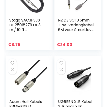
Stagg SAC3PSJS
RØDE SC1 3.5mm
DL 25018279 DL 3
TRRS Verlengkabel
m / 10 ft
6M voor Smartlav+
verlengkabel voor
(20′) TRRS
audiohoofdtelefoo
n, Zwart
€
8.75
€
24.00
Adam Hall Kabels
UGREEN XLR Kabel
K3MMF1000
XLR naar XLR