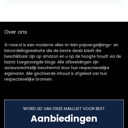
sluit iPhone,
smartphone,
tablets met rode
SC7,
videomicrofoon,
Over ons
videomicro go,
BOYA en meer
externe microfoon
G-rave.nl is een moderne alles-in-één prijsvergelijkings- en
beoordelingswebsite die de beste deals biedt die
beschikbaar zijn op amazon en u op de hoogte houdt via de
laatst toegevoegde blogs. Alle afbeeldingen zijn
auteursrechtelijk beschermd door hun respectievelijke
eigenaren. Alle geciteerde inhoud is afgeleid van hun
respectievelijke bronnen.
WORD LID VAN ONZE MAILLIJST VOOR BEST
Aanbiedingen