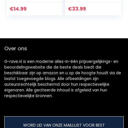
Microfoon
in zwart met
Luidspreker Mixer
vergulde
€
14.99
€
33.99
Camerer
contacten
Versterker enz.
(3M)
Over ons
G-rave.nl is een moderne alles-in-één prijsvergelijkings- en
beoordelingswebsite die de beste deals biedt die
beschikbaar zijn op amazon en u op de hoogte houdt via de
laatst toegevoegde blogs. Alle afbeeldingen zijn
auteursrechtelijk beschermd door hun respectievelijke
eigenaren. Alle geciteerde inhoud is afgeleid van hun
respectievelijke bronnen.
WORD LID VAN ONZE MAILLIJST VOOR BEST