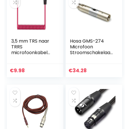
3,5 mm TRS naar
Hosa GMS-274
TRRS
Microfoon
microfoonkabel
Stroomschakelaar,
SC7, 1/8 mannelijk
XLR3F naar XLR3M
naar mannelijk
opgerolde haakse
€
9.98
€
34.28
microfoon snoer
sluit iPhone,
smartphone,
tablets met rode
SC7,
videomicrofoon,
videomicro go,
BOYA en meer
externe microfoon