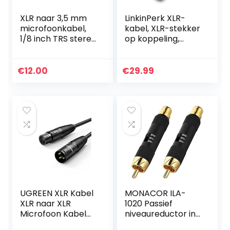
XLR naar 3,5 mm
LinkinPerk XLR-
microfoonkabel,
kabel, XLR-stekker
1/8 inch TRS stereo
op koppeling,
naar XLR
microfoonverleng
vrouwelijke kabel
kabel voor
3,5 mm (mini) naar
microfoon,
€
12.00
€
29.99
XLR-F
versterker, mixer
microfoonkabel…
of…
UGREEN XLR Kabel
MONACOR ILA-
XLR naar XLR
1020 Passief
Microfoon Kabel
niveaureductor in
Compatibel met
paar, verzwakker