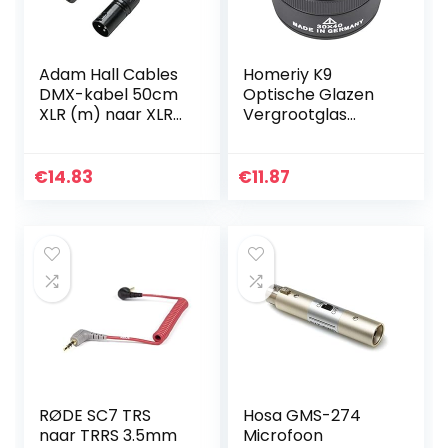
Adam Hall Cables
Homeriy K9
DMX-kabel 50cm
Optische Glazen
XLR (m) naar XLR
Vergrootglas
(f) 0,5m
High-Definition
Juwelier Loep Voor
Antieke Taxatie
€
14.83
€
11.87
Munten
Postzegelverzame
laars
RØDE SC7 TRS
Hosa GMS-274
naar TRRS 3.5mm
Microfoon