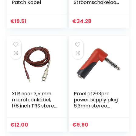
Patch Kabel
Stroomschakelaar,
XLR3F naar XLR3M
€
19.51
€
34.28
XLR naar 3,5 mm
Proel at263pro
microfoonkabel,
power supply plug
1/8 inch TRS stereo
6.3mm stereo
naar XLR
male to 3.5mm
vrouwelijke kabel
stereo haaks
3,5 mm (mini) naar
€
12.00
€
9.90
XLR-F