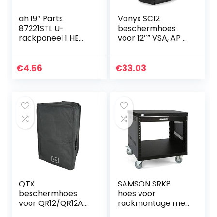
ah 19″ Parts
Vonyx SC12
87221STL U-
beschermhoes
rackpaneel 1 HE
voor 12″” VSA, AP of
staal
SPJ serie speakers
€
4.56
€
33.03
QTX
SAMSON SRK8
beschermhoes
hoes voor
voor QR12/QR12A
rackmontage met
30,5 cm (12 inch)
8 vakken