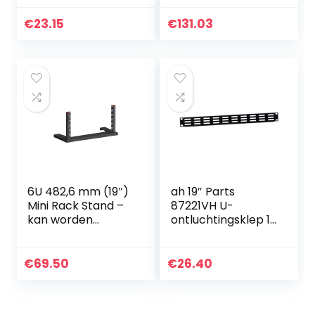
luidsprekers
€
23.15
€
131.03
6U 482,6 mm (19″)
ah 19″ Parts
Mini Rack Stand –
87221VH U-
kan worden
ontluchtingsklep 1
hellend indien
HE staal
nodig – Zwart –
Voor
€
69.50
€
26.40
Computernetwerk
/Studio/Testappar
atuur