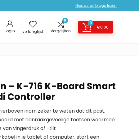
Nieuws en blogs lezen
0
0
€
0.00
Login
Vergelijken
verlanglijst
en – K-716 K-Board Smart
i Controller
erboven inom zeker te weten dat dit past.
yboard met aanraakgevoelige toetsen waarmee
 van vingerdruk of -tilt
-kabel in je tablet of computer, start een