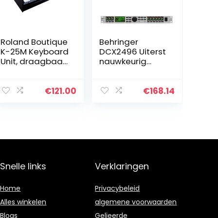
Roland Boutique
Behringer
K-25M Keyboard
DCX2496 Uiterst
Unit, draagbaar
nauwkeurig
klavier voor
digitaal 24-
Roland Boutique
bit/96 kHz
modules
beheersysteem
€
121.00
€
168.14
voor
luidsprekers
Snelle links
Verklaringen
Home
Privacybeleid
Alles winkelen
algemene voorwaarden
Blogs
Gelieerde