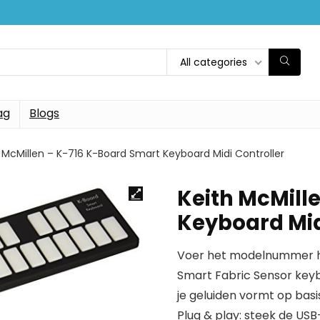
All categories
ag
Blogs
 McMillen – K-716 K-Board Smart Keyboard Midi Controller
Keith McMill
Keyboard Mid
Voer het modelnummer hi
Smart Fabric Sensor ke
je geluiden vormt op basis
Plug & play: steek de USB