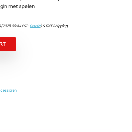
in met spelen
01/2025 09:44 PST-
Details
)
&
FREE Shipping
.
RT
ocessoren