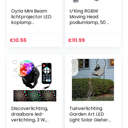
Oyria Mini Beam
U’King RGBW
lichtprojector LED
Moving Head
koplamp
podiumlamp, 50 W,
podiumeffect licht
led-discolicht, 4
LED Pinspot lichten
bedieningsmodi, 8
KTV Bar Disco licht
kleuren/8
€
10.55
€
111.99
(zwart, Coloful…
patronen, met
functionele…
Discoverlichting,
Tuinverlichting
draaibare led-
Garden Art LED
verlichting, 3 W,
Light Solar Gieter
magisch, voor led,
Fairy Garden Light