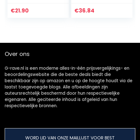
draaibaar,
Solar Gieter
feestverlichting,
Verlichting Voor
€
21.90
€
36.84
draagbaar,
Kamer Decoraties
afstandsbediening
Tuin…
en 7 RGB-kleuren,
ideaal voor
verjaardag, disco,
feest, bar,
Over ons
Kerstmis,
bruiloften,
lichteffecten
G-rave.nl is een moderne alles-in-één prijsvergelijkings- en
beoordelingswebsite die de beste deals biedt die
beschikbaar zijn op amazon en u op de hoogte houdt via de
laatst toegevoegde blogs. Alle afbeeldingen zijn
auteursrechtelijk beschermd door hun respectievelijke
eigenaren. Alle geciteerde inhoud is afgeleid van hun
respectievelijke bronnen.
WORD LID VAN ONZE MAILLIJST VOOR BEST