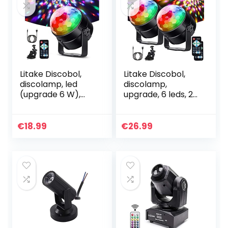
Litake Discobol,
Litake Discobol,
discolamp, led
discolamp,
(upgrade 6 W),
upgrade, 6 leds, 2
partylicht, 7
stuks, partylicht, 7
kleurmodi,
kleuren,
kleurverandering,
muziekgestuurd,
€
18.99
€
26.99
muziekgestuurd,
podiumverlichting
podiumverlichting
met
met
afstandsbediening,
afstandsbediening,
4 m USB-kabel,
4 m USB-kabel,
360 graden
360 graden
roterend, voor
roterend, voor
kinderen, feest,
kinderen,