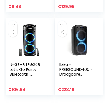
€
9.48
€
129.95
N-GEAR LPG26R
Ibiza –
Let’s Go Party
FREESOUND400 –
Bluetooth-
Draagbare
luidspreker met
luidspreker op
karaoke-
batterijen met
microfoon, led-
Bluetooth, USB, SD
€
106.64
€
223.16
disco, powerbank,
en AUX-IN met
vermogen 600 W
sfeer-LED’s –
(40 W RMS)
400W – Zwart
LGP26R