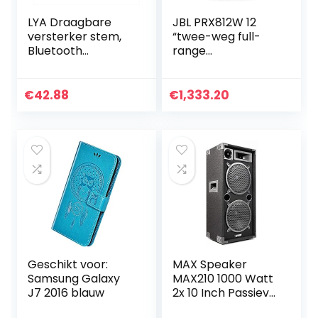
LYA Draagbare
JBL PRX812W 12
versterker stem,
“twee-weg full-
Bluetooth
range
luidspreker-
hoofdsysteem/vlo
microfoonversterk
ermonitor met Wi-
er stem booster
Fi
€
42.88
€
1,333.20
megafon
luidspreker
lerarengids…
Geschikt voor:
MAX Speaker
Samsung Galaxy
MAX210 1000 Watt
J7 2016 blauw
2x 10 Inch Passieve
Speaker