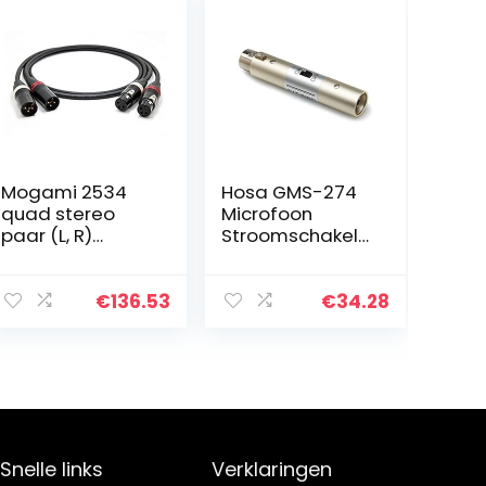
Mogami 2534
Hosa GMS-274
quad stereo
Microfoon
paar (L, R)
Stroomschakela
audiokabel |
ar, XLR3F naar
Neutrik Gold XLR
XLR3M
vrouwelijk – XLR
€
136.53
€
34.28
mannelijk | HiFi,
7,0 m
Snelle links
Verklaringen