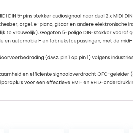
DI DIN 5-pins stekker audiosignaal naar dual 2 x MIDI DIN 
thesizer, orgel, e-piano, gitaar en andere elektronische
jk te vrouwelijk). Gegoten 5-polige DIN-stekker vooraf g
e en automobiel- en fabriekstoepassingen, met de midi-st
rvoerbedrading (d.w.z. pin 1 op pin 1) volgens industr
zaamheid en efficiënte signaaloverdracht OFC-geleider
paraplu’s voor een effectieve EMI- en RFID-onderdrukking 