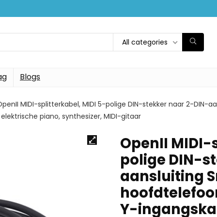
All categories
ag
Blogs
OpenII MIDI-splitterkabel, MIDI 5-polige DIN-stekker naar 2-DIN
lektrische piano, synthesizer, MIDI-gitaar
OpenII MIDI-s
polige DIN-s
aansluiting
hoofdtelefoo
Y-ingangskab