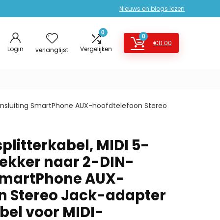
Nieuws en blogs lezen
0
0
€
0.00
Login
Vergelijken
verlanglijst
-aansluiting SmartPhone AUX-hoofdtelefoon Stereo
plitterkabel, MIDI 5-
tekker naar 2-DIN-
 SmartPhone AUX-
n Stereo Jack-adapter
el voor MIDI-