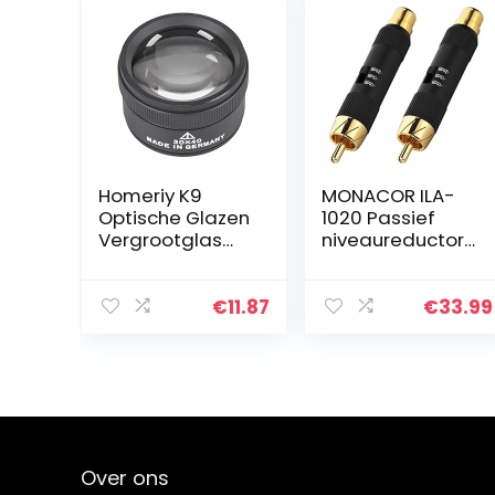
Homeriy K9
MONACOR ILA-
Optische Glazen
1020 Passief
Vergrootglas
niveaureductor
High-Definition
in paar,
Juwelier Loep
verzwakker in
Voor Antieke
zwart met
€
11.87
€
33.99
Taxatie Munten
vergulde
Postzegelverza
contacten
melaars
Over ons