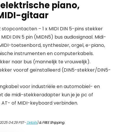
elektrische piano,
MIDI-gitaar
 stopcontacten – 1 x MIDI DIN 5-pins stekker
 MIDI DIN 5 pin (MIDN5) bus audiosignaal. Midi-
MIDI-toetsenbord, synthesizer, orgel, e-piano,
onische instrumenten en computerkabels.
kker naar bus (mannelijk te vrouwelijk).
ekker vooraf geïnstalleerd (DIN5-stekker/DIN5-
gkabel voor industriële en automobiel- en
t de midi-stekkeradapter kun je je pc of
n AT- of MIDI-keyboard verbinden.
/2025 04:29 PST-
Details
)
&
FREE Shipping
.