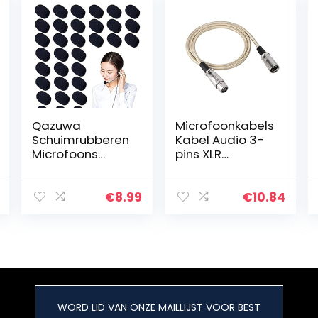
Qazuwa
Microfoonkabels
Schuimrubberen
Kabel Audio 3-
Microfoons
pins XLR
Schuim
mannelijk naar
Microfoon Cover
XLR vrouwelijk
30 Stuks
Microfoon
€
8.99
€
10.84
Headset
Microfoon Kabel
Microfoon
Audiokabel
Voorruit
Draad voor
Headset
studio-opname
Microfoon…
en live geluid,
Toepassen op
elektrische
WORD LID VAN ONZE MAILLIJST VOOR BEST
gitaar,