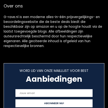
Ondersteunt MP3-
Over ons
formaat audio
voor leraren, zang,
coaches, training,
G-rave.nl is een moderne alles-in-één prijsvergelijkings- en
gids
beoordelingswebsite die de beste deals biedt die
beschikbaar zijn op amazon en u op de hoogte houdt via de
laatst toegevoegde blogs. Alle afbeeldingen zijn
auteursrechtelijk beschermd door hun respectievelijke
eigenaren. Alle geciteerde inhoud is afgeleid van hun
respectievelijke bronnen.
WORD LID VAN ONZE MAILLIJST VOOR BEST
Aanbiedingen