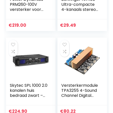
PRM260-100V
Ultra-compacte
versterker voor
4-kanaals stereo-
omroep- of
hoofdtelefoonvers
muziekinstallaties
terker
met o.a Bluetooth
€
219.00
€
29.49
en mp3 speler –
60W
Skytec SPL 1000 2.0
Versterkermodule
kanalen huis
TPA3255 4-Sound
bedraad zwart –
Channel Digital
audio versterker
Amplifier Board
(2.0 kanalen, 0,5%,
Class D High-
95 dB, 500 W, 82
Power Audio
€
224.90
€
80.22