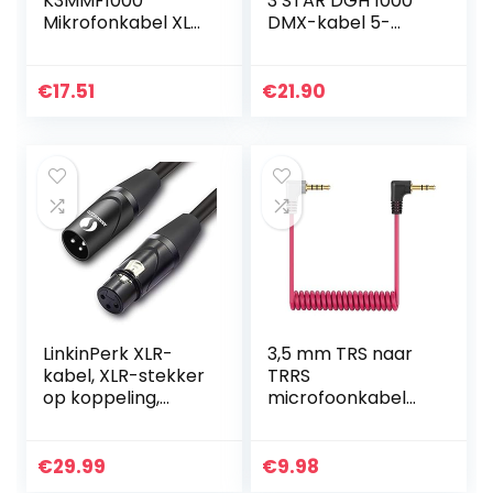
K3MMF1000
3 STAR DGH 1000
Mikrofonkabel XLR
DMX-kabel 5-
female auf XLR
polige XLR
male 10m
vrouwelijk naar 5-
polige XLR
€
17.51
€
21.90
mannelijk | 10 m
LinkinPerk XLR-
3,5 mm TRS naar
kabel, XLR-stekker
TRRS
op koppeling,
microfoonkabel
microfoonverleng
SC7, 1/8 mannelijk
kabel voor
naar mannelijk
microfoon,
opgerolde haakse
€
29.99
€
9.98
versterker, mixer
microfoon snoer