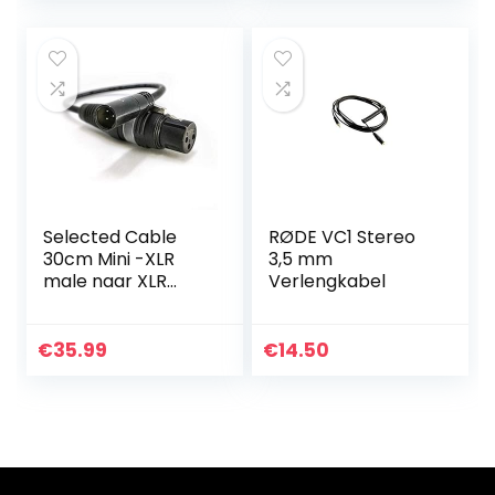
of…
sluit iPhone,
smartphone,
tablets met rode
SC7,
videomicrofoon,
videomicro go,
BOYA en meer
externe microfoon
Selected Cable
RØDE VC1 Stereo
30cm Mini -XLR
3,5 mm
male naar XLR
Verlengkabel
female voor
Blackmagic 6K 4K
BMPCC audio
€
35.99
€
14.50
microfoon kabel
HQ – SC-AK-
mXLR-XLR…