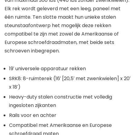
van maximaal 300 lbs (440 lbs zonder zwenkwielen).
Elk rek wordt geleverd met een leeg, paneel met
één ruimte. Ten slotte maakt hun unieke stalen
steunstaafontwerp het mogelijk deze rekken
compatibel te zijn met zowel de Amerikaanse of
Europese schroefdraadmaten, met beide sets
schroeven inbegrepen.
19′ universele apparatuur rekken
SRK8: 8-ruimterek (16′ [20,5′ met zwenkwielen] x 20′
x 18′)
Heavy-duty stalen constructie met volledig
ingesloten zijkanten
Rails voor en achter
Compatibel met Amerikaanse en Europese
schroefdraad maten