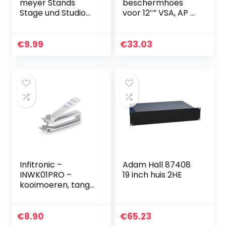
meyer Stands
beschermhoes
Stage und Studio
voor 12″” VSA, AP of
Equipment Case
SPJ serie speakers
16311.000.55,
Schwarz
€
9.99
€
33.03
Infitronic –
Adam Hall 87408
INWK01PRO –
19 inch huis 2HE
kooimoeren, tang
en
bevestigingsgeree
dschap voor
€
8.90
€
65.23
kooimoeren,