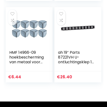
inbouw en
demontage
HMF 14966-09
ah 19″ Parts
hoekbescherming
87221VH U-
van metaal voor
ontluchtingsklep 1
koffer | 8 stuks | 40
HE staal
x 40 x 40 mm |
zilver verzinkt
€
6.44
€
26.40