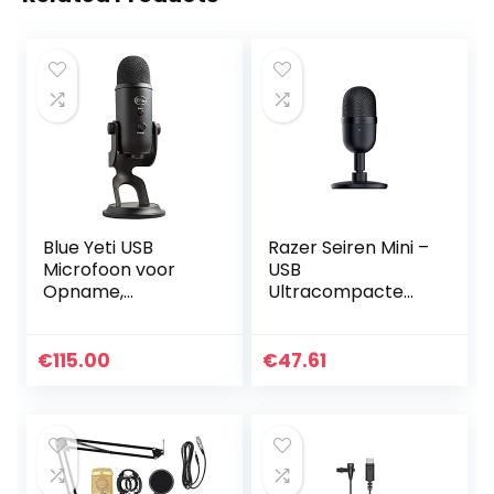
Blue Yeti USB
Razer Seiren Mini –
Microfoon voor
USB
Opname,
Ultracompacte
Streaming,
condensatormicro
Gaming,
foon
Podcasting,
(Streamingmicrof
€
115.00
€
47.61
Condensator-Mic
oon,
voor Laptop of
Supercardioïde
Computer, PC en
directionele
Mac, Blue VO!CE
gevoeligheid,
Effecten,
Ingebouwde
Verstelbare
schokdemping),