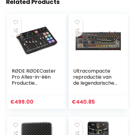
Related Products
RØDE RØDECaster
Ultracompacte
Pro Alles-in-één
reproductie van
Productie
de legendarische
Oplossing voor
TR-808
Podcasting
drummachine
€
499.00
€
440.85