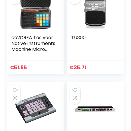
co2CREA Tas voor
TU300
Native Instruments
Machine Micro
Mk3 DJ Controller
en kabel (Alleen
hoesje, zonder
€
51.65
€
35.71
controller), zwart,
No, Functioneel