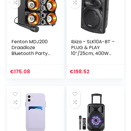
Fenton MDJ200
Ibiza – SLK10A-BT –
Draadloze
PLUG & PLAY
Bluetooth Party
10″/25cm, 400W
Speaker 150 Watt,
actieve
met Ingebouwde
luidspreker met
Accu, Microfoon,
geïntegreerde
€
175.08
€
198.52
Verlichte
versterker –
Luidsprekers, LCD…
Bluetooth, USB, SD
en AUX – Zwart