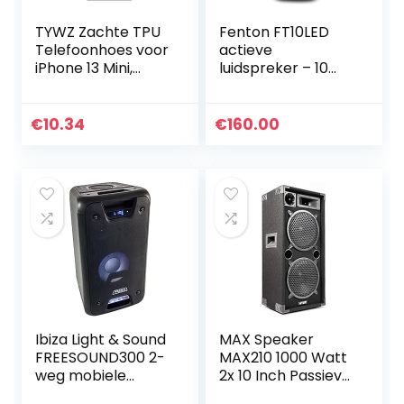
TYWZ Zachte TPU
Fenton FT10LED
Telefoonhoes voor
actieve
iPhone 13 Mini,
luidspreker – 10
Ingebouwde
“woofer,
Kaarthouder Slim
uitgangsvermogen
Fit Beschermende
: 450 W,
€
10.34
€
160.00
Siliconen Bumper
Bluetooth/USB/SD
Case met…
/ MP3 / AUX-In,
LED-show in de
woofer, batterij,
trolleyfunctie,
afstandsbediening,
UHF-microfoon
Ibiza Light & Sound
MAX Speaker
FREESOUND300 2-
MAX210 1000 Watt
weg mobiele
2x 10 Inch Passieve
batterij party
Speaker