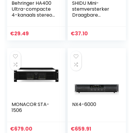
Behringer HA400
SHIDU Mini-
Ultra-compacte
stemversterker
4-kanaals stereo-
Draagbare
hoofdtelefoonvers
oplaadbare
terker
Bluetooth-
luidspreker met
€
29.49
€
37.10
bedrade
microfoon
Headset 10W
1800mAh PA-
systeem
Ondersteunt MP3-
formaat audio
voor leraren, zang,
coaches, training,
gids
MONACOR STA-
NX4-6000
1506
€
679.00
€
659.91