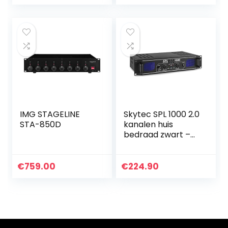
IMG STAGELINE
Skytec SPL 1000 2.0
STA-850D
kanalen huis
bedraad zwart –
audio versterker
(2.0 kanalen, 0,5%,
95 dB, 500 W, 82
€
759.00
€
224.90
dB, 775 mV)