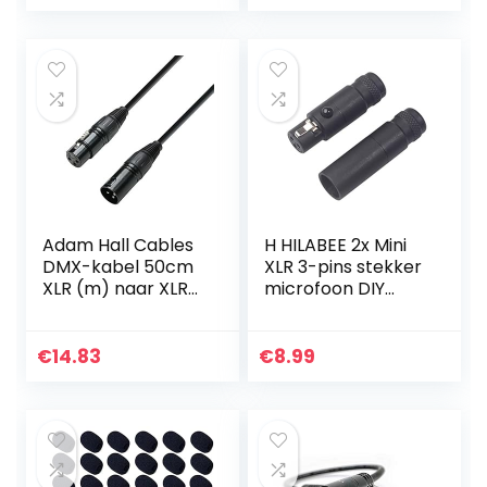
Audiokabel Draad
voor Microfoon
voor studio-
Audio 50 CM (1
opname en live
Mannelijk naar 2
geluid, Toepassen
Vrouwelijk)
op elektrische
gitaar,
versterker(1M)
Adam Hall Cables
H HILABEE 2x Mini
DMX-kabel 50cm
XLR 3-pins stekker
XLR (m) naar XLR
microfoon DIY
(f) 0,5m
audio
afgeschermde
stekker voor MIC-
€
14.83
€
8.99
kabel