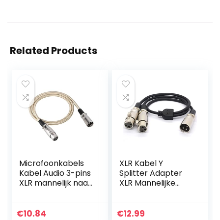
Related Products
Microfoonkabels
XLR Kabel Y
Kabel Audio 3-pins
Splitter Adapter
XLR mannelijk naar
XLR Mannelijke
XLR vrouwelijk
naar Dual XLR
Microfoon
Vrouwelijke Y
Microfoon Kabel
Extension Koorden
€
10.84
€
12.99