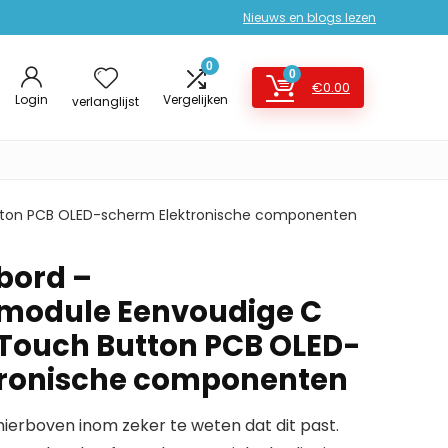
Nieuws en blogs lezen
0
0
€
0.00
Login
Vergelijken
verlanglijst
utton PCB OLED-scherm Elektronische componenten
bord –
pmodule Eenvoudige C
h Touch Button PCB OLED-
tronische componenten
erboven inom zeker te weten dat dit past.