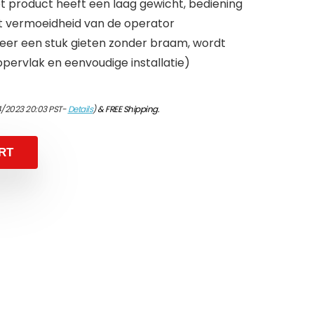
 product heeft een laag gewicht, bediening
 vermoeidheid van de operator
eer een stuk gieten zonder braam, wordt
pervlak en eenvoudige installatie)
4/2023 20:03 PST-
Details
)
&
FREE Shipping
.
RT