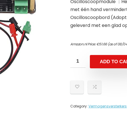
Oscilloscoopmodule ：Het
met één hand vermindert
Oscilloscoopbord (Adopt
geleverd met een glad op
Amazon.nl Price:
€
51.66
(as of 08/0
ADD TO CA
Category:
Vermogensversterkers