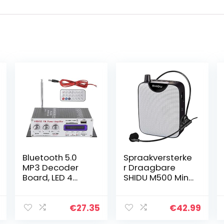
Bluetooth 5.0
Spraakversterke
MP3 Decoder
r Draagbare
Board, LED 4
SHIDU M500 Mini
Kleuren Scherm
Stemversterker
MP3 FM APE FLAC
met microfoon
Lossless Audio
Headset,
€
27.35
€
42.99
Decodeer Board
luidspreker PA-