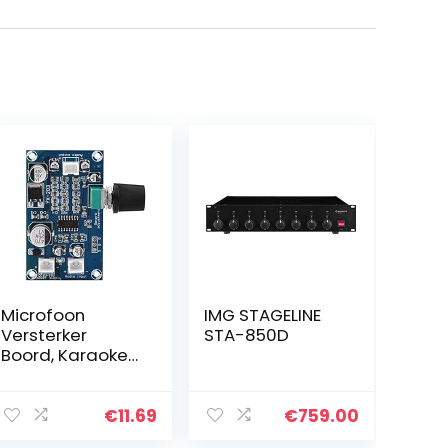
Microfoon
IMG STAGELINE
Versterker
STA-850D
Boord, Karaoke
OK Reverb
Versterker
Single Channel
€
11.69
€
759.00
Pre Versterker