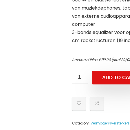
van muziekdephones, table
van externe audioappara
computer
3-bands equalizer voor o
cm rackstructuren (19 in
Amazon.nl Price:
€
119.00
(as of 20/0
ADD TO CA
Category:
Vermogensversterkers