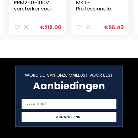
PRM260-100V
MKII –
versterker voor
Professionele
omroep- of
PA-versterker
muziekinstallati
2x240W met
es met o.a
RCA/Jack
€
219.00
€
96.43
Bluetooth en
ingangen en
mp3 speler –
Speakon/Borne
60W
uitgangen – 19″
Rekbaar – Zwart
WORD LID VAN ONZE MAILLIJST VOOR BEST
Aanbiedingen