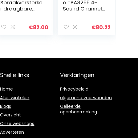
Spraakversterke
e TPA3255 4-
r draagbare,
Sound Channel
SHIDU
Digital Amplifier
Persoonlijke
Board Class D
Spraakversterke
High-Power
€
82.00
€
80.22
r 18W met
Audio Amplifier
bekabelde
for Home
microfoon
Speakers
Headset
draagbare
oplaadbare PA-
systeem
Snelle links
Verklaringen
stemversterker
voor leraren,
reizigers,
Home
Privacybeleid
vergaderingen
Alles winkelen
algemene voorwaarden
Blogs
Gelieerde
openbaarmaking
Overzicht
Onze webshops
Adverteren