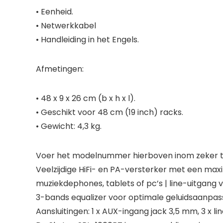
• Eenheid.
• Netwerkkabel
• Handleiding in het Engels.
Afmetingen:
• 48 x 9 x 26 cm (b x h x l).
• Geschikt voor 48 cm (19 inch) racks.
• Gewicht: 4,3 kg.
Voer het modelnummer hierboven inom zeker te
Veelzijdige HiFi- en PA-versterker met een max
muziekdephones, tablets of pc’s | line-uitgang
3-bands equalizer voor optimale geluidsaanpass
Aansluitingen: 1 x AUX-ingang jack 3,5 mm, 3 x l