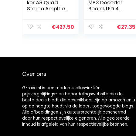
ker A8 Quad
MP3 Decoder
Stereo Amplfier
Board, LED 4
8x200W
Kleuren Scherm
MP3 FM APE FLAC
Lossless Audio
€
427.50
€
27.35
Decodeer Board
Module met…
Over ons
G-rave.nl is een moderne alles-in-één
prijsvergelijkings- en beoordelingswebsite die de
beste deals biedt die beschikbaar zijn op amazon en u
op de hoogte houdt via de laatst toegevoegde blogs.
Alle afbeeldingen zijn auteursrechtelijk beschermd
door hun respectievelijke eigenaren. Alle geciteerde
inhoud is afgeleid van hun respectievelijke bronnen.