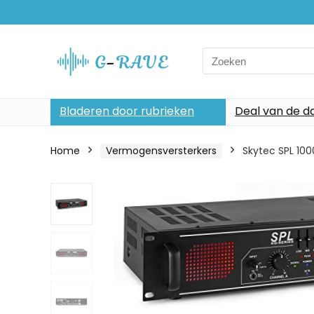
Search
for:
Bladeren door rubrieken
Deal van de d
Home
Vermogensversterkers
Skytec SPL 100