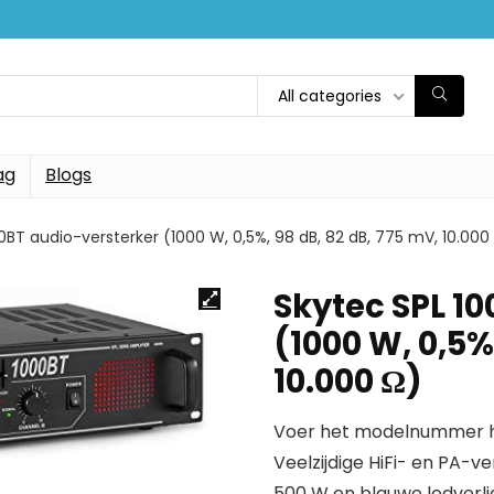
All categories
ag
Blogs
0BT audio-versterker (1000 W, 0,5%, 98 dB, 82 dB, 775 mV, 10.000
Skytec SPL 1
(1000 W, 0,5%
10.000 Ω)
Voer het modelnummer hi
Veelzijdige HiFi- en PA-
500 W en blauwe ledverlic