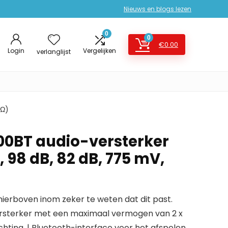
Nieuws en blogs lezen
0
0
€
0.00
Login
Vergelijken
verlanglijst
 Ω)
000BT audio-versterker
, 98 dB, 82 dB, 775 mV,
erboven inom zeker te weten dat dit past.
versterker met een maximaal vermogen van 2 x
hting. | Bluetooth-interface voor het afspelen