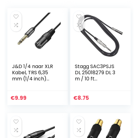
J&D 1/4 naar XLR
Stagg SAC3PSJS
Kabel, TRS 6,35
DL 25018279 DL 3
mm (1/4 inch)
m / 10 ft
naar XLR Mannelijk
verlengkabel voor
naar Mannelijk
audiohoofdtelefoo
Evenwichtige
n, Zwart
€
9.99
€
8.75
Verbindingskabel,
1.8 Meter