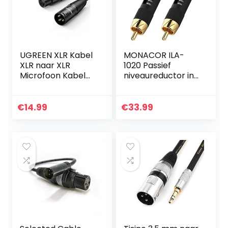
UGREEN XLR Kabel
MONACOR ILA-
XLR naar XLR
1020 Passief
Microfoon Kabel
niveaureductor in
Compatibel met
paar, verzwakker
Microfoon
in zwart met
Luidspreker Mixer
vergulde
€
14.99
€
33.99
Camerer
contacten
Versterker enz.
(3M)