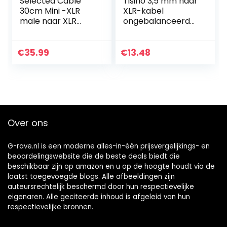
Selected Cable
Tisino 3,5 mm naar
30cm Mini -XLR
XLR-kabel
male naar XLR
ongebalanceerde
female voor
mini-jack 1/8 inch
Blackmagic 6K 4K
naar XLR
BMPCC audio
mannelijke
€
35.99
€
13.48
microfoon kabel
adapter
HQ – SC-AK-
microfoonkabe,3m
mXLR-XLR…
Over ons
G-rave.nl is een moderne alles-in-één prijsvergelijkings- en
beoordelingswebsite die de beste deals biedt die
beschikbaar zijn op amazon en u op de hoogte houdt via de
laatst toegevoegde blogs. Alle afbeeldingen zijn
auteursrechtelijk beschermd door hun respectievelijke
eigenaren. Alle geciteerde inhoud is afgeleid van hun
respectievelijke bronnen.