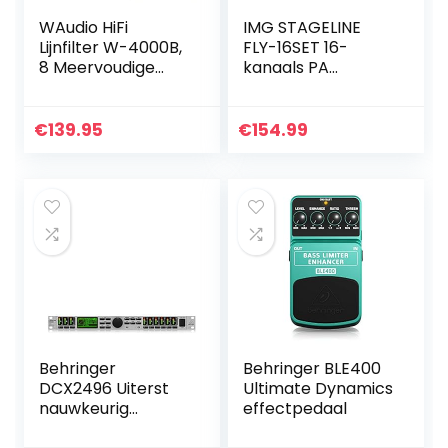
WAudio HiFi
IMG STAGELINE
Lijnfilter W-4000B,
FLY-16SET 16-
8 Meervoudige
kanaals PA
Stopcontacten
draadloze
met
transmissiekit voor
Overspanningsbev
analoge draadloze
€
139.95
€
154.99
eiliging en
transmissie van
Faselicht, Zwart
lijnaudiosignalen in
PA-systemen,
Radio Control Kit
met UHF-PLL-
technologie, zwart
Behringer
Behringer BLE400
DCX2496 Uiterst
Ultimate Dynamics
nauwkeurig
effectpedaal
digitaal 24-bit/96