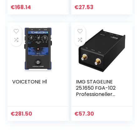
kHz
beheersysteem
€
168.14
€
27.53
voor luidsprekers
VOICETONE H1
IMG STAGELINE
25.1650 FGA-102
Professioneller
Stereo-Line-
Übertrager Zwart
€
281.50
€
57.30